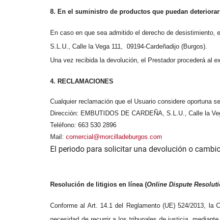
8. En el suministro de productos que puedan deteriorar
En caso en que sea admitido el derecho de desistimiento, e
S.L.U., Calle la Vega 111,
09194-Cardeñadijo (Burgos).
Una vez recibida la devolución, el Prestador procederá al e
4. RECLAMACIONES
Cualquier reclamación que el Usuario considere oportuna se
Dirección: EMBUTIDOS DE CARDEÑA, S.L.U., Calle la 
Teléfono: 663 530 2896
Mail:
comercial@morcilladeburgos.com
El periodo para solicitar una devolución o cambi
Resolución de litigios en línea (
Online Dispute Resolut
Conforme al Art. 14.1 del Reglamento (UE) 524/2013, la Co
necesidad de recurrir a los tribunales de justicia, median