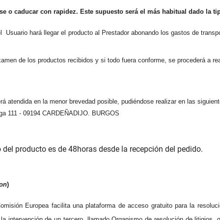
se o caducar con rapidez. Este supuesto será el más habitual dado la ti
l
Usuario hará llegar el producto al Prestador abonando los gastos de tra
xamen de los productos recibidos y si todo fuera conforme, se procederá a rea
rá atendida en la menor brevedad posible, pudiéndose realizar en las siguien
Vega 111 - 09194 CARDEÑADIJO. BURGOS
o del producto es de 48horas desde la recepción del pedido.
ion
)
misión Europea facilita una plataforma de acceso gratuito para la resolución
te la intervención de un tercero, llamado Organismo de resolución de litigios