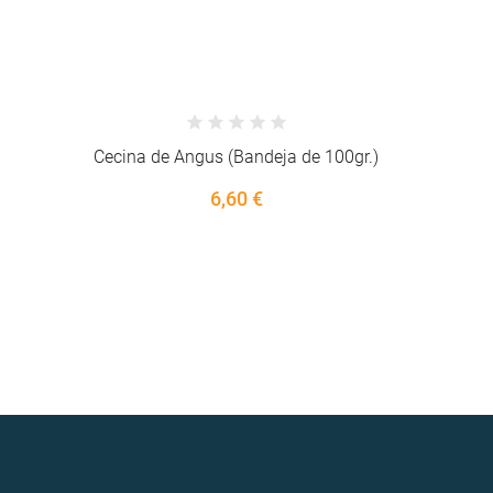
100gr.)
Chorizo Fresco
6,58 €