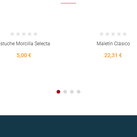
Maletín Clásico
Cecina de Angus (Bandeja de 
22,31 €
6,60 €